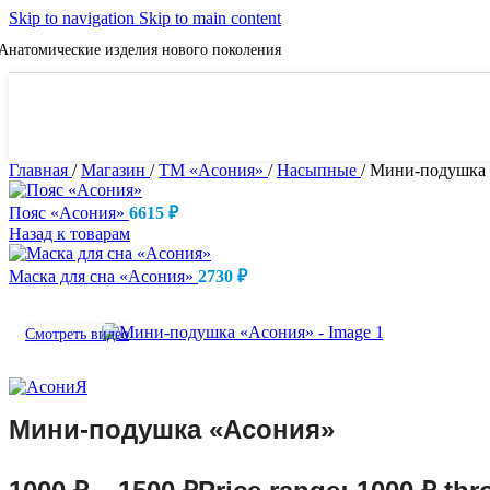
Skip to navigation
Skip to main content
Анатомические изделия нового поколения
Бесплатная доставка в Курскую и Белгородскую области
Главная
/
Магазин
/
ТМ «Асония»
/
Насыпные
/
Мини-подушка
Пояс «Асония»
6615
₽
Назад к товарам
Маска для сна «Асония»
2730
₽
Смотреть видео
Мини-подушка «Асония»