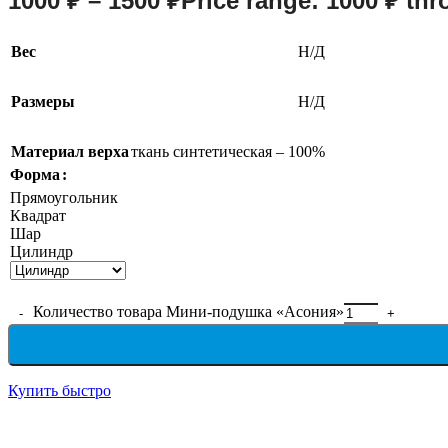
1000
₽
–
1500
₽
Price range: 1000 ₽ th
Вес
Н/Д
Размеры
Н/Д
Материал верха
ткань синтетическая – 100%
Форма
Прямоугольник
Квадрат
Шар
Цилиндр
Количество товара Мини-подушка «Асония»
Купить быстро