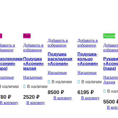
т
Хит
Акция
Добавить в
Добавить в
бавить в
Добавить в
избранное
избранное
Добавит
бранное
избранное
избранн
Подушка
Подушка-
коленники
Подушка
раскладная
кольцо
Рукав
сония»
«Асония»
«Асония»
«Асония»
«Асон
ара)
малая
(пара)
Насыпные
Насыпные
сыпные
Насыпные
Насыпн
В наличии
В наличии
Акция
В наличии
В наличии
В на
8500
₽
6195
₽
780
₽
2520
₽
В корзину
В корзину
5500
В корзину
В корзину
В кор