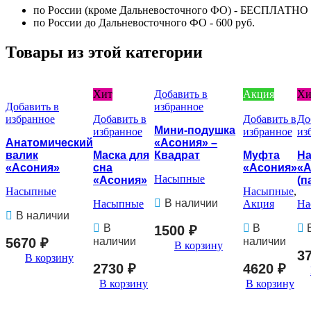
по России (кроме Дальневосточного ФО) - БЕСПЛАТНО
по России до Дальневосточного ФО - 600 руб.
Товары из этой категории
Хит
Добавить в
Акция
Хи
Добавить в
избранное
избранное
Добавить в
Добавить в
До
Мини-подушка
избранное
избранное
из
Анатомический
«Асония» –
валик
Маска для
Квадрат
Муфта
На
«Асония»
сна
«Асония»
«А
Насыпные
«Асония»
(п
Насыпные
Насыпные
,
В наличии
Насыпные
Акция
На
В наличии
В
В
1500
₽
5670
₽
наличии
наличии
В корзину
3
В корзину
2730
₽
4620
₽
В корзину
В корзину