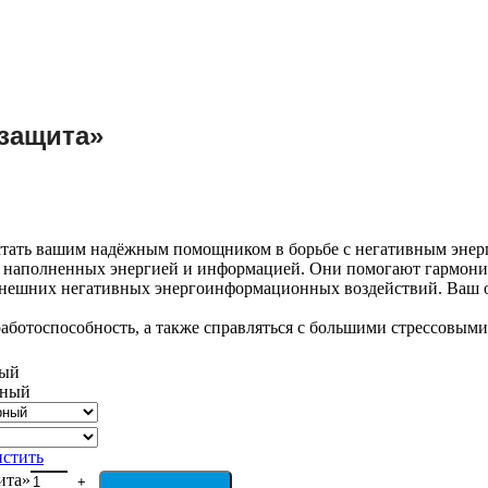
 защита»
ать вашим надёжным помощником в борьбе с негативным энерг
 наполненных энергией и информацией. Они помогают гармонизи
внешних негативных энергоинформационных воздействий. Ваш ор
аботоспособность, а также справляться с большими стрессовыми
лый
рный
стить
ита»