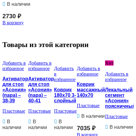
В наличии
2730
₽
В корзину
Товары из этой категории
Добавить в
Добавить в
Хит
избранное
избранное
Добавить
Добавить в
в
избранное
Добавить в
Активатор
Активатор
избранное
избранное
для стоп
для стоп
Коврик
«Асония»
«Асония»
Коврик
массажный
Лекальный
(пара) –
(пара) –
180х70 3-
140х70
сегмент
38-39
40-41
слойный
«Асония»
Пластовые
поясничный
Пластовые
Пластовые
Пластовые
В наличии
Пластовые
В
В
В
В наличии
наличии
наличии
наличии
7035
₽
В корзину