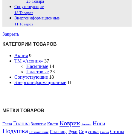
23 Товара
Сопутствующие
18 Товаров
Энергоинформационные
11 Товаров
Закрыть
КАТЕГОРИИ ТОВАРОВ
Акция
9
ТМ «Асония»
37
Насыпные
14
Пластовые
23
Сопутствующие
18
Энергоинформационные
11
МЕТКИ ТОВАРОВ
Коврик
Голова
Ноги
Глаза
Запястье
Кисти
Колени
Подушка
Сидушка
Стопы
Поясница
Руки
Позвоночник
Спина